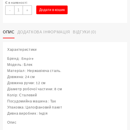
Є в наявності
Картоплям'ялка
Додати в кошик
-
+
нержавіюча
з
пластиковою
ОПИС
ДОДАТКОВА ІНФОРМАЦІЯ
ВІДГУКИ (0)
ручкою
Блек
L
Характеристики
24
cм
Бренд : Empire
(
Модель : Блек
шт
Матеріал : Нержавіюча сталь.
)
Довжина: 24 см
кількість
Довжина ручки: 12 см
Діаметр робочої частини: 8 см
Колір: Сталевий
Посудомийна машина : Так
Упаковка: Целофановий пакет
Дивна виробник : Індія
Опис