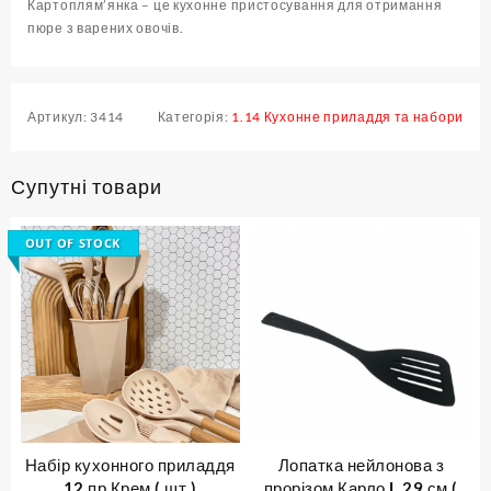
Картоплям’янка – це кухонне пристосування для отримання
пюре з варених овочів.
Артикул:
3414
Категорія:
1.14 Кухонне приладдя та набори
Супутні товари
OUT OF STOCK
Набір кухонного приладдя
Лопатка нейлонова з
12 пр Крем ( шт )
прорізом Карло L 29 см (