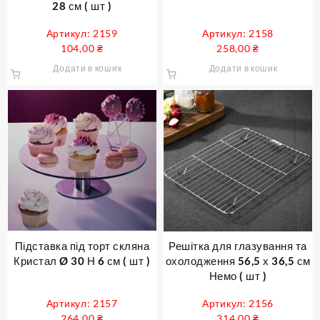
28 см ( шт )
Артикул: 2159
Артикул: 2158
104,00
₴
258,00
₴
Додати в кошик
Додати в кошик
Підставка під торт скляна
Решітка для глазування та
Кристал Ø 30 Н 6 см ( шт )
охолодження 56,5 х 36,5 см
Немо ( шт )
Артикул: 2157
Артикул: 2156
264,00
₴
314,00
₴