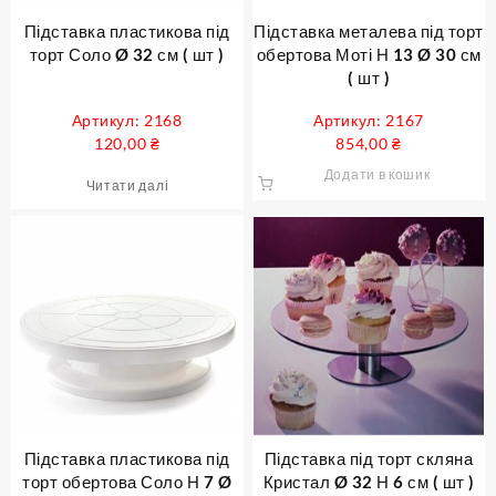
Підставка пластикова під
Підставка металева під торт
торт Соло Ø 32 см ( шт )
обертова Моті Н 13 Ø 30 см
( шт )
Артикул: 2168
Артикул: 2167
120,00
₴
854,00
₴
Додати в кошик
Читати далі
Підставка пластикова під
Підставка під торт скляна
торт обертова Соло Н 7 Ø
Кристал Ø 32 Н 6 см ( шт )