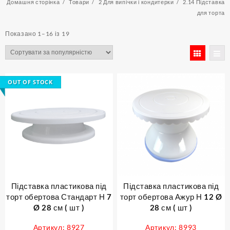
Домашня сторінка
Товари
2 Для випічки і кондитерки
2.14 Підставка
для торта
Sorted
Показано 1–16 із 19
by
popularity
OUT OF STOCK
Підставка пластикова під
Підставка пластикова під
торт обертова Стандарт Н 7
торт обертова Ажур Н 12 Ø
Ø 28 см ( шт )
28 см ( шт )
Артикул: 8927
Артикул: 8993