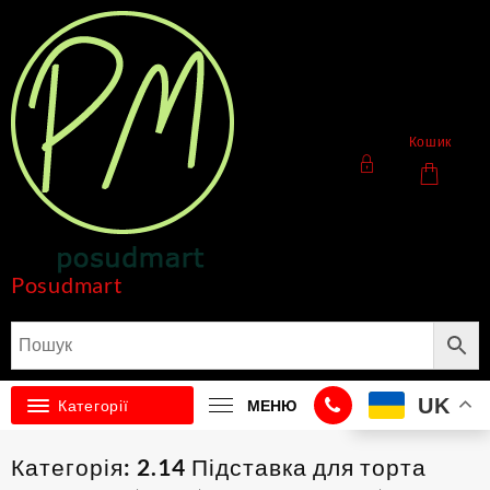
Перейти
до
вмісту
Кошик
Posudmart
UK
Категорії
МЕНЮ
Категорія:
2.14 Підставка для торта