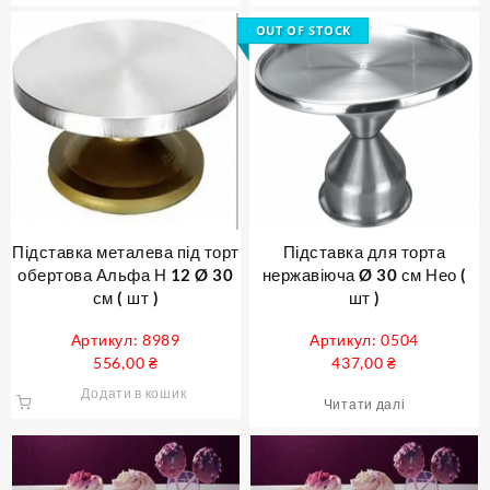
OUT OF STOCK
Підставка металева під торт
Підставка для торта
обертова Альфа Н 12 Ø 30
нержавіюча Ø 30 см Нео (
см ( шт )
шт )
Артикул: 8989
Артикул: 0504
556,00
₴
437,00
₴
Додати в кошик
Читати далі