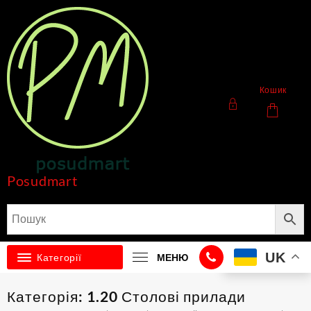
Перейти
до
вмісту
Кошик
Posudmart
UK
Категорії
МЕНЮ
Категорія:
1.20 Столові прилади