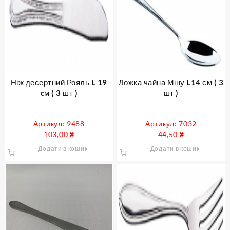
Ніж десертний Рояль L 19
Ложка чайна Міну L14 см ( 3
cм ( 3 шт )
шт )
Артикул: 9488
Артикул: 7032
103,00
₴
44,50
₴
Додати в кошик
Додати в кошик