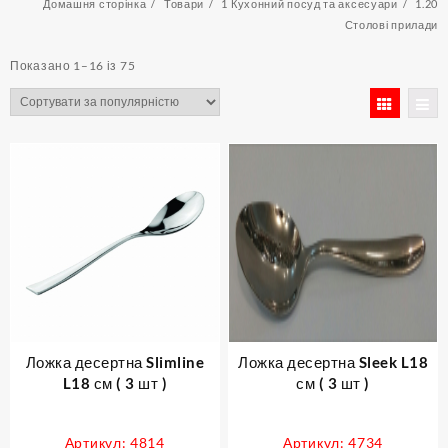
Домашня сторінка
Товари
1 Кухонний посуд та аксесуари
1.20
Столові прилади
Sorted
Показано 1–16 із 75
by
popularity
Ложка десертна Slimline
Ложка десертна Sleek L18
L18 см ( 3 шт )
см ( 3 шт )
Артикул: 4814
Артикул: 4734