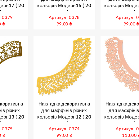
ерн17 ( 20
кольорів Модерн16 ( 20
кольорів Модер
)
шт )
шт )
: 0379
Артикул: 0378
Артикул: 
0
₴
99,00
₴
99,00
коративна
Накладка декоративна
Накладка дек
ів різних
для маффінів різних
для маффінів
ерн13 ( 20
кольорів Модерн12 ( 20
кольорів Модер
)
шт )
шт )
: 0375
Артикул: 0374
Артикул: 
0
₴
99,00
₴
113,00