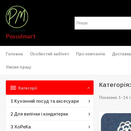
Перейти
до
вмісту
Posudmart
Головна
Особистий кабiнет
Про компанiю
Доставка
Умови праці
Категорія
Категорії
Показано 1–16 і
1 Кухонний посуд та аксесуари
2 Для випічки і кондитерки
3 ХоРеКа