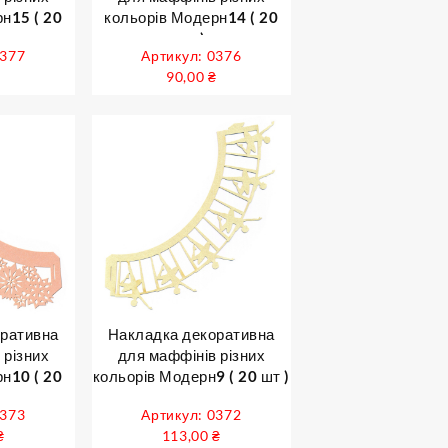
н15 ( 20
кольорів Модерн14 ( 20
шт )
0377
Артикул: 0376
₴
90,00
₴
оративна
Накладка декоративна
 різних
для маффінів різних
н10 ( 20
кольорів Модерн9 ( 20 шт )
0373
Артикул: 0372
₴
113,00
₴