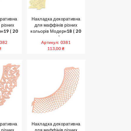
оративна
Накладка декоративна
 різних
для маффінів різних
н19 ( 20
кольорів Модерн18 ( 20
шт )
0382
Артикул: 0381
₴
113,00
₴
оративна
Накладка декоративна
 різних
для маффінів різних