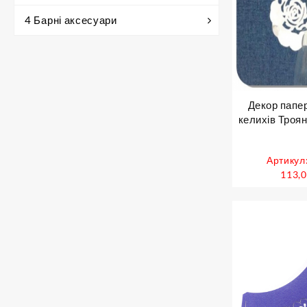
4 Барні аксесуари
Декор папе
келихів Троян
Артикул
113,