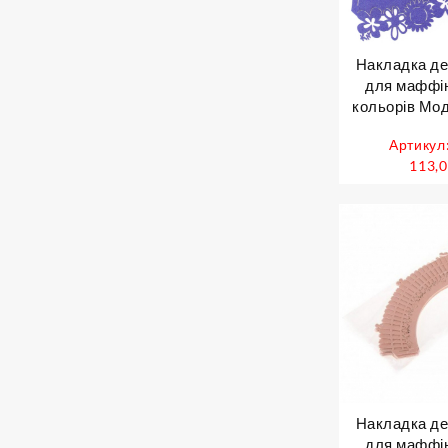
Накладка де
для маффін
кольорів Мод
шт 
Артикул
113,
Накладка де
для маффін