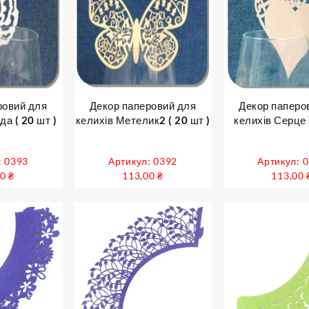
ровий для
Декор паперовий для
Декор паперо
да ( 20 шт )
келихів Метелик2 ( 20 шт )
келихів Серце 
: 0393
Артикул: 0392
Артикул: 
00
₴
113,00
₴
113,00