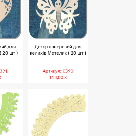
вий для
Декор паперовий для
( 20 шт )
келихів Метелик ( 20 шт )
0391
Артикул: 0390
₴
113,00
₴