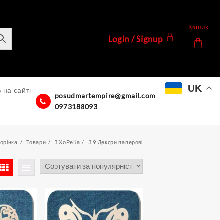
Кошик
Login / Signup
UK
 на сайті
posudmartempire@gmail.com
0973188093
орінка
Товари
3 ХоРеКа
3.9 Декори паперові